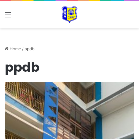
Home
/
ppdb
ppdb