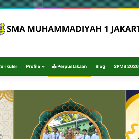
urikuler
Profile
Perpustakaan
Blog
SPMB 2026