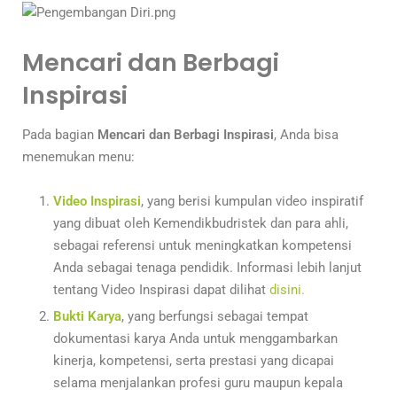
Mencari dan Berbagi
Inspirasi
Pada bagian
Mencari dan Berbagi Inspirasi
, Anda bisa
menemukan menu:
Video
Inspirasi
, yang berisi kumpulan video inspiratif
yang dibuat oleh Kemendikbudristek dan para ahli,
sebagai referensi untuk meningkatkan kompetensi
Anda sebagai tenaga pendidik. Informasi lebih lanjut
tentang Video Inspirasi dapat dilihat
disini.
Bukti Karya
, yang berfungsi sebagai tempat
dokumentasi karya Anda untuk menggambarkan
kinerja, kompetensi, serta prestasi yang dicapai
selama menjalankan profesi guru maupun kepala