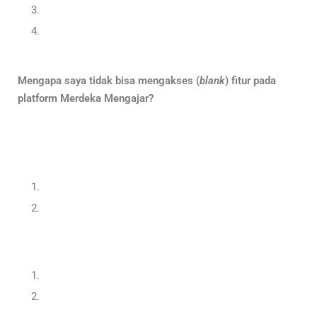
Mengapa saya tidak bisa mengakses (
blank
) fitur pada
platform Merdeka Mengajar?