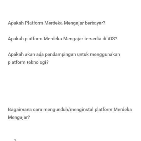
Apakah Platform Merdeka Mengajar berbayar?
Apakah platform Merdeka Mengajar tersedia di iOS?
Apakah akan ada pendampingan untuk menggunakan
platform teknologi?
Bagaimana cara mengunduh/menginstal platform Merdeka
Mengajar?