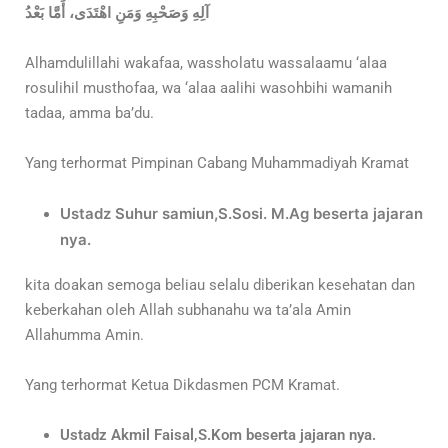
آلِهِ وَصَحْبِهِ وَمَنِ اهْتَدَى، أَمَّا بَعْدُ
Alhamdulillahi wakafaa, wassholatu wassalaamu ‘alaa
rosulihil musthofaa, wa ‘alaa aalihi wasohbihi wamanih
tadaa, amma ba’du.
Yang terhormat Pimpinan Cabang Muhammadiyah Kramat
Ustadz Suhur samiun,S.Sosi. M.Ag beserta jajaran
nya.
kita doakan semoga beliau selalu diberikan kesehatan dan
keberkahan oleh Allah subhanahu wa ta’ala Amin
Allahumma Amin.
Yang terhormat Ketua Dikdasmen PCM Kramat.
Ustadz Akmil Faisal,S.Kom beserta jajaran nya.