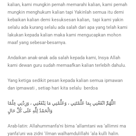
kalian, kami mungkin pernah memarahi kalian, kami pernah
mungkin menghukum kalian tapi Yakinlah semua itu demi
kebaikan kalian demi kesuksesan kalian, tapi kami yakin
selalu ada kurang selalu ada salah dari apa yang telah kami
lakukan kepada kalian maka kami mengucapkan mohon
maaf yang sebesar-besarnya.
Andaikan anak-anak ada salah kepada kami, Insya Allah
kami dewan guru sudah memaafkan kalian terlebih dahulu.
Yang ketiga sedikit pesan kepada kalian semua ipmawan
dan ipmawati , setiap hari kita selalu berdoa
اللَّهُمَّ انْفَعْنِي بِمَا عَلَّمْتَنِي ، وَعَلِّمْنِي مَا يَنْفَعُنِي ، وَزِدْنِي عِلْمًا
وَالْحَمْدُ لِلَّهِ عَلَى كُلِّ حَالٍ
Arab-latin: Allahummanfa’ni bima ‘allamtani wa ‘allimni ma
yanfa’uni wa zidni ‘ilman walhamdulillahi ‘ala kulli halin.