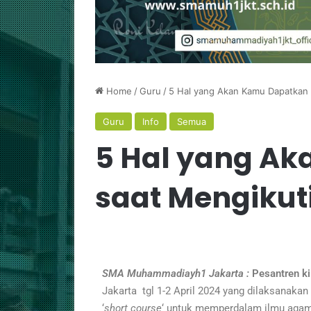
Home
/
Guru
/
5 Hal yang Akan Kamu Dapatkan s
Guru
Info
Semua
5 Hal yang A
saat Mengikuti
March 10, 2026
Gema Syiar Islam
ch 12, 2026
antren Kilat Wujud
Ibu Kota: Kemeri
mangat Siswa SMA
Festival SMA Mu
hammadiyah 1 Jakarta
Jakarta
SMA Muhammadiayh1 Jakarta :
Pesantren
ki
Jakarta tgl 1-2 April 2024 yang dilaksanaka
‘
short course
‘ untuk memperdalam ilmu agama.