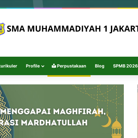
urikuler
Profile
Perpustakaan
Blog
SPMB 2026