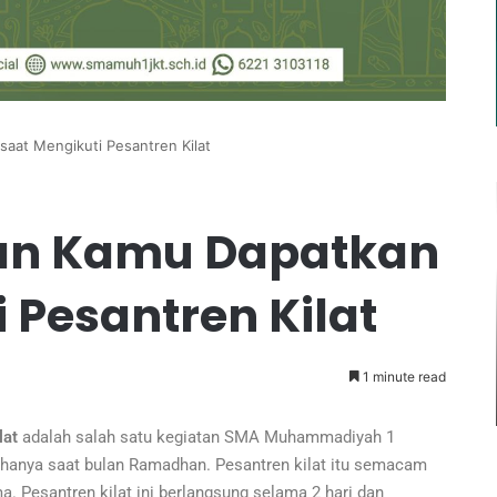
aat Mengikuti Pesantren Kilat
kan Kamu Dapatkan
 Pesantren Kilat
 di Jantung
December 17, 2025
ahan ISMUBA
Panduan Lengkap SNPMB 2026:
hammadiyah 1
Jalur, Aturan, dan Jadwal
1 minute read
Penting
lat
adalah salah satu kegiatan SMA Muhammadiyah 1
n hanya saat bulan Ramadhan. Pesantren kilat itu semacam
 Pesantren kilat ini berlangsung selama 2 hari dan