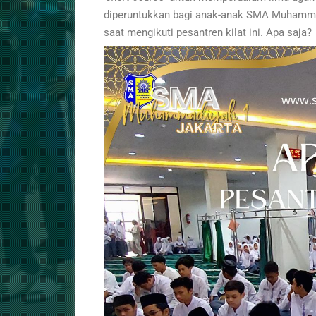
diperuntukkan bagi anak-anak SMA Muhammad
saat mengikuti pesantren kilat ini. Apa saja?