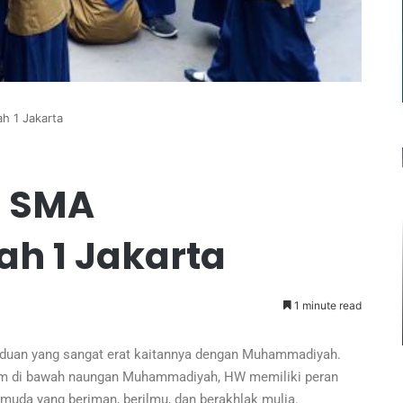
 1 Jakarta
n SMA
 1 Jakarta
March 16, 2026
r Sekolah:
FENOMENA POST-POST
 PTN Impian
MODERNISME SEBAGAI POLA
1 minute read
HIDUP
nduan yang sangat erat kaitannya dengan Muhammadiyah.
nom di bawah naungan Muhammadiyah, HW memiliki peran
muda yang beriman, berilmu, dan berakhlak mulia.