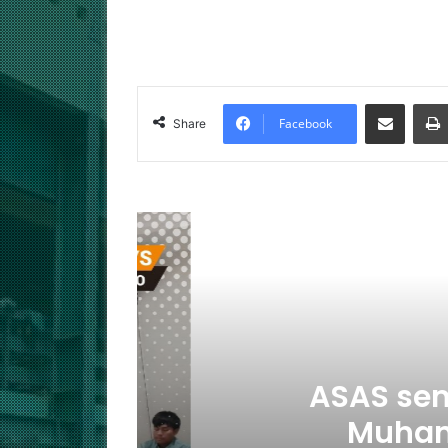
Facebook
Share
D
ASAS semest
)
Muhammad